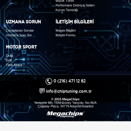
Büyük Turbo
Performans Debriyaj Setleri
Kurum Temizliği
UZMANA SORUN
İLETİŞİM BİLGİLERİ
Cevaplanan Sorular
İletişim Bilgileri
Uzman'a Soru Sor
İletişim Formu
MOTOR SPORT
Drag
Drift
Time Attack
0 (216) 471 12 82
info@chiptuning.com.tr
© 2015 MegaChips
Yenişehir Mh, TEM Güney Yanyolu, No:46/A
Çağatay Plaza, 34779 Ataşehir/İstanbul