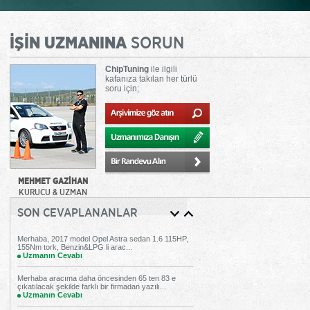
İŞİN UZMANINA
SORUN
ChipTuning
ile ilgili
kafanıza takılan her türlü
soru için;
MEHMET GAZİHAN
KURUCU & UZMAN
SON CEVAPLANANLAR
Merhaba, 2017 model Opel Astra sedan 1.6 115HP,
155Nm tork, Benzin&LPG li arac...
Uzmanın Cevabı
Merhaba aracıma daha öncesinden 65 ten 83 e
çıkatılacak şekilde farklı bir firmadan yazılı...
Uzmanın Cevabı