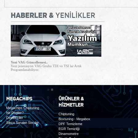
HABERLER &
YENİLİKLER
Yeni VAG Güncellemesi..
Yeni jenerasyon VAG Grubu TDI ve TSI lar Artık
Programlanabiliyor.
1
2
MEGACHIPS
ÜRÜNLER &
HİZMETLER
Megachips Chiptuning
Ne Dediler?
Chiptuning
Destekçiler
Boxtuning - Megabox
Sıkça Sorulan Sorular
DPF Temizleme
EGR Temizliği
Dinamometre