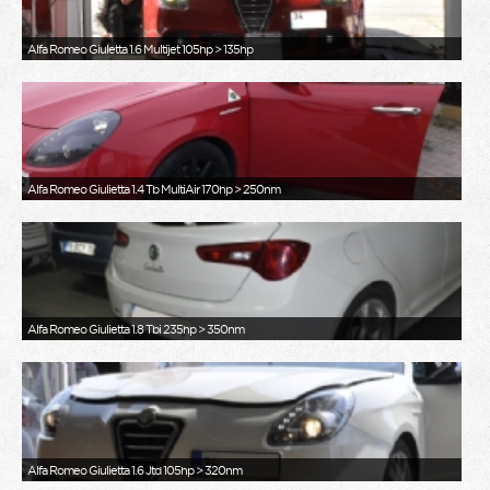
Alfa Romeo Giuletta 1.6 Multijet 105hp > 135hp
Alfa Romeo Giulietta 1.4 Tb MultiAir 170hp > 250nm
Alfa Romeo Giulietta 1.8 Tbi 235hp > 350nm
Alfa Romeo Giulietta 1.6 Jtd 105hp > 320nm