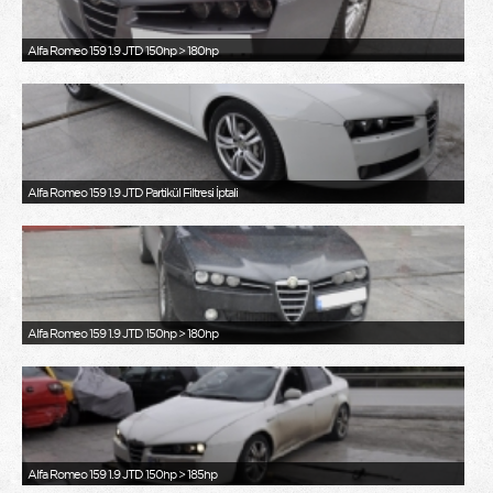
Alfa Romeo 159 1.9 JTD 150hp > 180hp
Alfa Romeo 159 1.9 JTD Partikül Filtresi İptali
Alfa Romeo 159 1.9 JTD 150hp > 180hp
Alfa Romeo 159 1.9 JTD 150hp > 185hp