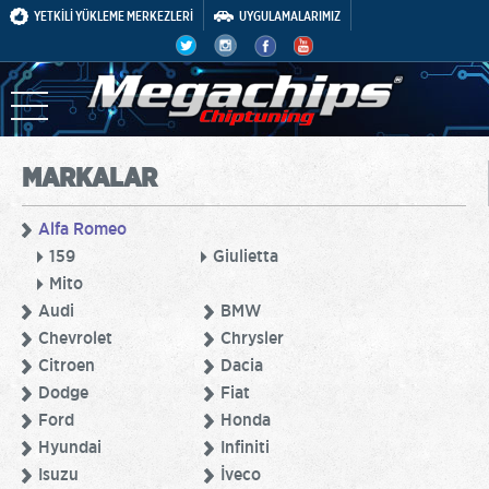
YETKİLİ YÜKLEME MERKEZLERİ
UYGULAMALARIMIZ
MARKALAR
Alfa Romeo
159
Giulietta
Mito
Audi
BMW
Chevrolet
Chrysler
Citroen
Dacia
Dodge
Fiat
Ford
Honda
Hyundai
Infiniti
Isuzu
İveco