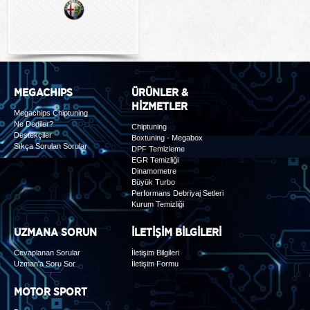
MEGACHIPS
ÜRÜNLER &
HİZMETLER
Megachips Chiptuning
Ne Dediler?
Chiptuning
Destekçiler
Boxtuning - Megabox
Sıkça Sorulan Sorular
DPF Temizleme
EGR Temizliği
Dinamometre
Büyük Turbo
Performans Debriyaj Setleri
Kurum Temizliği
UZMANA SORUN
İLETİŞİM BİLGİLERİ
Cevaplanan Sorular
İletişim Bilgileri
Uzman'a Soru Sor
İletişim Formu
MOTOR SPORT