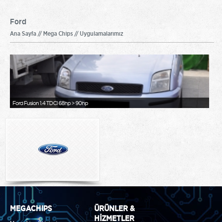
Ford
Ana Sayfa // Mega Chips // Uygulamalarımız
Ford Fusion 1.4 TDCI 68hp > 90hp
MEGACHIPS
ÜRÜNLER &
HİZMETLER