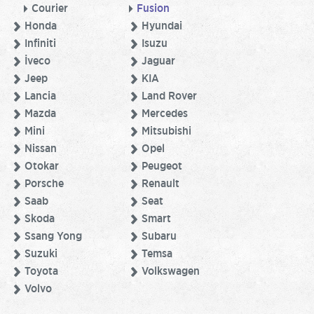
Courier
Fusion
Honda
Hyundai
Infiniti
Isuzu
İveco
Jaguar
Jeep
KIA
Lancia
Land Rover
Mazda
Mercedes
Mini
Mitsubishi
Nissan
Opel
Otokar
Peugeot
Porsche
Renault
Saab
Seat
Skoda
Smart
Ssang Yong
Subaru
Suzuki
Temsa
Toyota
Volkswagen
Volvo