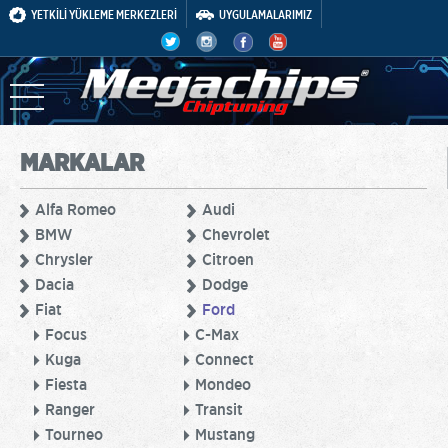
YETKİLİ YÜKLEME MERKEZLERİ
UYGULAMALARIMIZ
MARKALAR
Alfa Romeo
Audi
BMW
Chevrolet
Chrysler
Citroen
Dacia
Dodge
Fiat
Ford
Focus
C-Max
Kuga
Connect
Fiesta
Mondeo
Ranger
Transit
Tourneo
Mustang