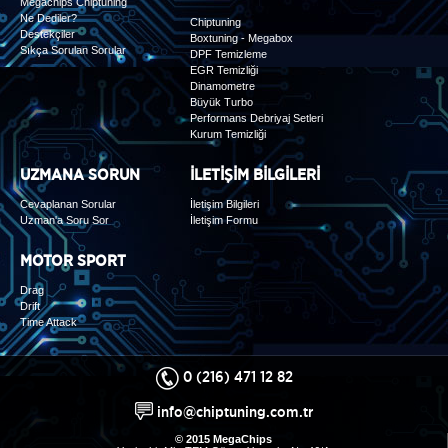
Megachips Chiptuning
Ne Dediler?
Chiptuning
Destekçiler
Boxtuning - Megabox
Sıkça Sorulan Sorular
DPF Temizleme
EGR Temizliği
Dinamometre
Büyük Turbo
Performans Debriyaj Setleri
Kurum Temizliği
UZMANA SORUN
İLETİŞİM BİLGİLERİ
Cevaplanan Sorular
İletişim Bilgileri
Uzman'a Soru Sor
İletişim Formu
MOTOR SPORT
Drag
Drift
Time Attack
0 (216) 471 12 82
info@chiptuning.com.tr
© 2015 MegaChips