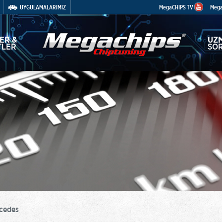
UYGULAMALARIMIZ
MegaCHIPS TV
Meg
ER &
UZ
TLER
SO
cedes