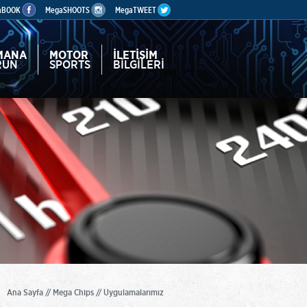
aBOOK
MegaSHOOTS
MegaTWEET
MANA
MOTOR
İLETİŞİM
RUN
SPORTS
BİLGİLERİ
Ana Sayfa // Mega Chips // Uygulamalarımız