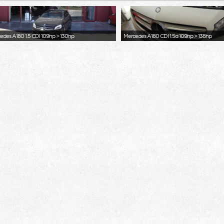
cedes‬ A180 1.5 CDI 109hp > 130hp
Mercedes A180 CDI 1.5d 109hp > 138hp