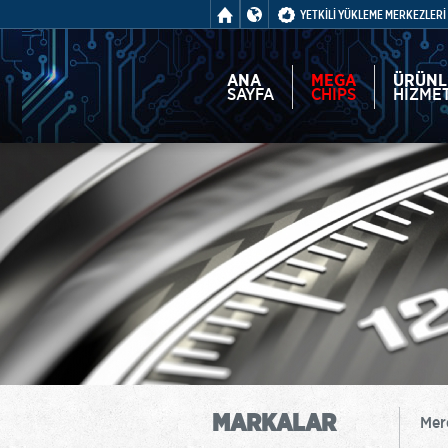
YETKİLİ YÜKLEME MERKEZLERİ
ANA
MEGA
ÜRÜNL
SAYFA
CHIPS
HİZME
MARKALAR
Mer