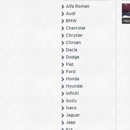
Alfa Romeo
Audi
BMW
‎Mer
Chevrolet
Chrysler
Citroen
Dacia
Dodge
Fiat
Ford
Honda
Hyundai
Infiniti
Isuzu
İveco
Jaguar
Jeep
KIA