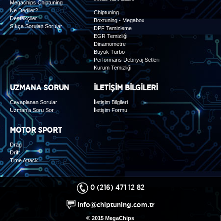
Megachips Chiptuning
Ne Dediler?
Chiptuning
Destekçiler
Boxtuning - Megabox
Sıkça Sorulan Sorular
DPF Temizleme
EGR Temizliği
Dinamometre
Büyük Turbo
Performans Debriyaj Setleri
Kurum Temizliği
UZMANA SORUN
İLETİŞİM BİLGİLERİ
Cevaplanan Sorular
İletişim Bilgileri
Uzman'a Soru Sor
İletişim Formu
MOTOR SPORT
Drag
Drift
Time Attack
0 (216) 471 12 82
info@chiptuning.com.tr
© 2015 MegaChips