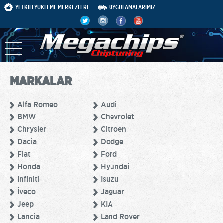
YETKİLİ YÜKLEME MERKEZLERİ
UYGULAMALARIMIZ
MARKALAR
Alfa Romeo
Audi
BMW
Chevrolet
Chrysler
Citroen
Dacia
Dodge
Fiat
Ford
Honda
Hyundai
Infiniti
Isuzu
İveco
Jaguar
Jeep
KIA
Lancia
Land Rover