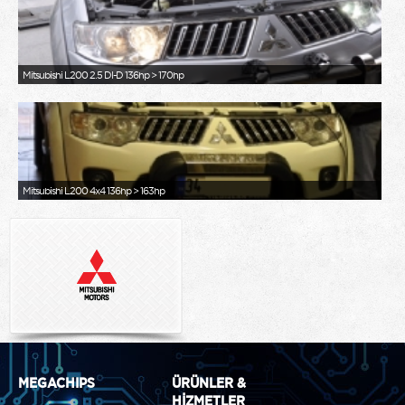
Mitsubishi L200 2.5 DI-D 136hp > 170hp
Mitsubishi L200 4x4 136hp > 163hp
MEGACHIPS
ÜRÜNLER &
HİZMETLER