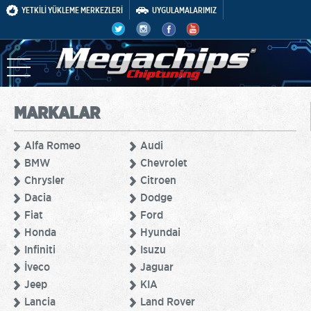
YETKİLİ YÜKLEME MERKEZLERİ
UYGULAMALARIMIZ
MARKALAR
Alfa Romeo
Audi
BMW
Chevrolet
Chrysler
Citroen
Dacia
Dodge
Fiat
Ford
Honda
Hyundai
Infiniti
Isuzu
İveco
Jaguar
Jeep
KIA
Lancia
Land Rover