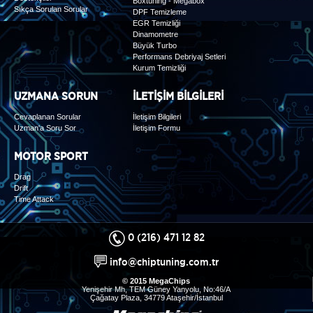
Boxtuning - Megabox
Sıkça Sorulan Sorular
DPF Temizleme
EGR Temizliği
Dinamometre
Büyük Turbo
Performans Debriyaj Setleri
Kurum Temizliği
UZMANA SORUN
İLETİŞİM BİLGİLERİ
Cevaplanan Sorular
İletişim Bilgileri
Uzman'a Soru Sor
İletişim Formu
MOTOR SPORT
Drag
Drift
Time Attack
0 (216) 471 12 82
info@chiptuning.com.tr
© 2015 MegaChips
Yenişehir Mh, TEM Güney Yanyolu, No:46/A
Çağatay Plaza, 34779 Ataşehir/İstanbul