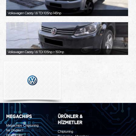
Volkswagen Caddy 1.6 TDI 105hp 145hp
Volkswagen Caddy 1.6 TDI 105hp > 150hp
MEGACHIPS
ÜRÜNLER &
HİZMETLER
Megachips Chiptuning
Ne Dediler?
Chiptuning
Destekçiler